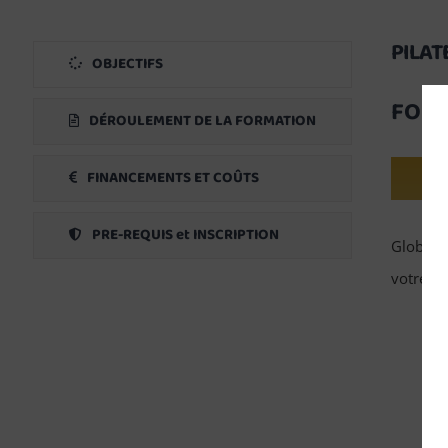
PILAT
OBJECTIFS
FORM
DÉROULEMENT DE LA FORMATION
FINANCEMENTS ET COÛTS
PRE-REQUIS et INSCRIPTION
Global 
votre ni