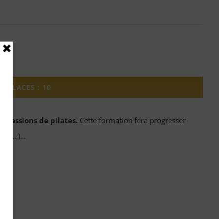
 PLACES : 10
s sessions de pilates.
Cette formation fera progresser
tudio…)…