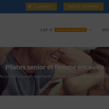
CONTACT
PORTES OUVERTES
CQP-IF
BPJ
2 Sessions Le Havre!
Pilates senior et femme enceinte
Accueil
/
Formation qualifiante
/
Pilates senior et femme enceint