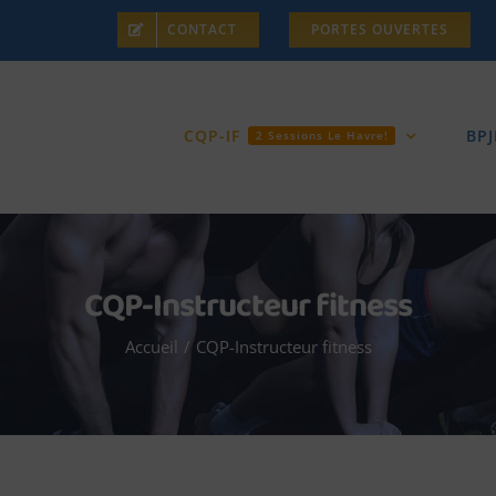
CONTACT
PORTES OUVERTES
CQP-IF
BPJ
2 Sessions Le Havre!
CQP-Instructeur fitness
Accueil
/
CQP-Instructeur fitness