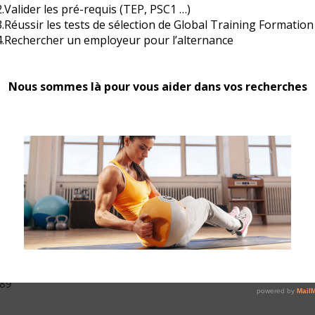
0
0
%
stagiaires formés
taux de réussite
 89