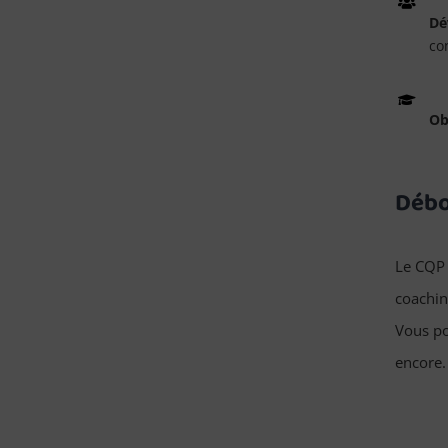
Dé
con
Ob
Débo
Le CQP 
coaching
Vous po
encore.