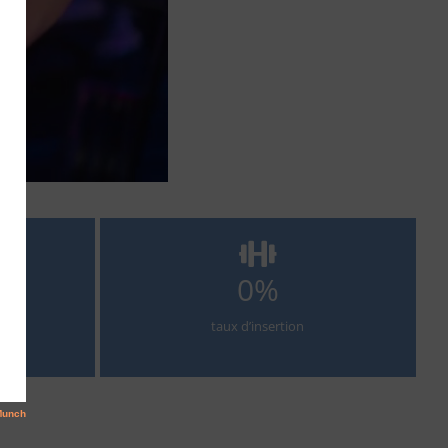
0
%
taux d’insertion