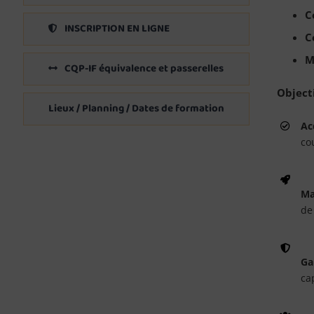
C
INSCRIPTION EN LIGNE
C
M
CQP-IF équivalence et passerelles
Objecti
Lieux / Planning / Dates de formation
Ac
cou
Ma
de 
Ga
ca