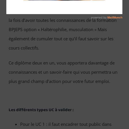
Le diplôme BPJEPS AF double OPTION « Cours collectifs
» et
« Haltérophilie, musculation » va vous permettre à
la fois d’avoir toutes les connaissances de la formation
BPJEPS option « Haltérophilie, musculation » Mais
également de cumuler tout ce qu’il faut savoir sur les
cours collectifs.
Ce diplôme deux en un, vous apportera davantage de
connaissances et un savoir-faire qui vous permettra un
plus grand champ d’action pour votre futur emploi.
Les différents types UC à valider :
Pour le UC 1 : il faut encadrer tout public dans