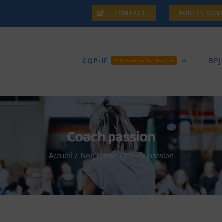
CONTACT
PORTES OUV
CQP-IF
BPJ
2 Sessions Le Havre!
Coach passion
Accueil
/
Non classé
/
Coach passion