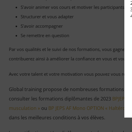
S’avoir animer vos cours et motiver les participants
Structurer et vous adapter
S’avoir accompagner
Se remettre en question
Par vos qualités et le suivi de nos formations, vous gagnere
contribuerez ainsi à améliorer la confiance en vous et vous p
Avec votre talent et votre motivation vous pouvez vous réalis
Global training propose de nombreuses formations adap
consulter les formations diplômantes de 2023
BPJEPS AF
musculation »
ou
BP JEPS AF Mono OPTION « Haltérophil
dans les meilleures conditions à vos élèves.