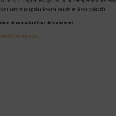
s ce métier, l’apprentissage aide au développement profess
ons seront adaptées à votre besoin et à vos objectifs.
tion et connaître leur déroulement.
de de financement
.