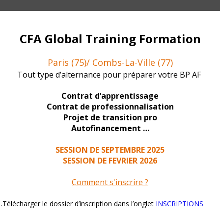
 en tant qu’éducateur sportif allier l’utile à l’agréable.
t faire progresser les participants en fonction des objectifs perso
poids, prise de masse musculaire, performance, préparation d’une
e ou en extérieur, avec adultes ou enfants, à votre compte ou en ta