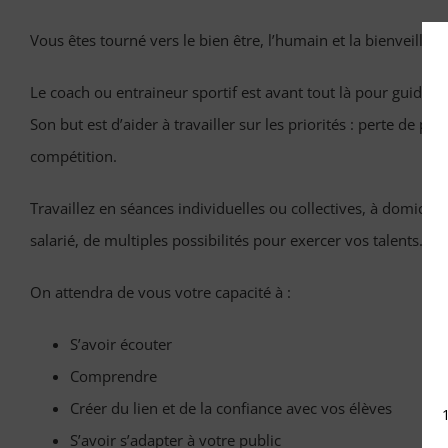
Vous êtes tourné vers le bien être, l’humain et la bienveillance,
Le coach ou entraineur sportif est avant tout là pour guider e
Son but est d’aider à travailler sur les priorités : perte de 
compétition.
Travaillez en séances individuelles ou collectives, à domicil
salarié, de multiples possibilités pour exercer vos talents.
On attendra de vous votre capacité à :
S’avoir écouter
Comprendre
Créer du lien et de la confiance avec vos élèves
S’avoir s’adapter à votre public