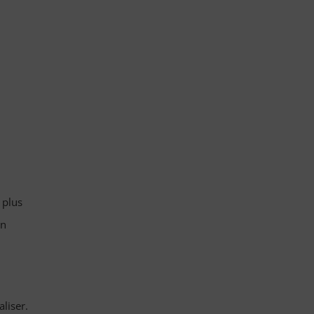
 plus
on
liser.