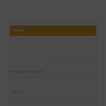
Détails
Date:
04 septembre
Catégorie d’évènement:
Formation certifiante
évènement Tags:
CQP-IF
Site :