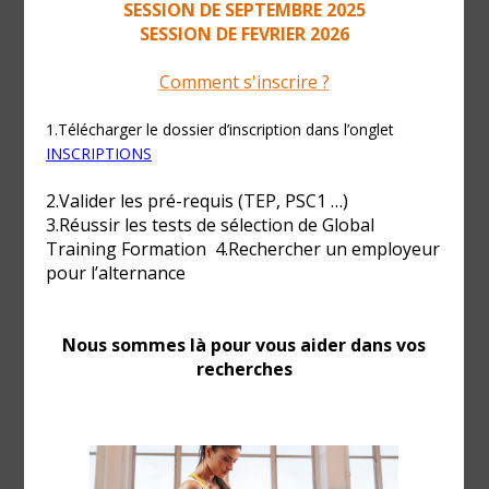
Paris
,
75015
Téléphone :
01 44 26 39 89