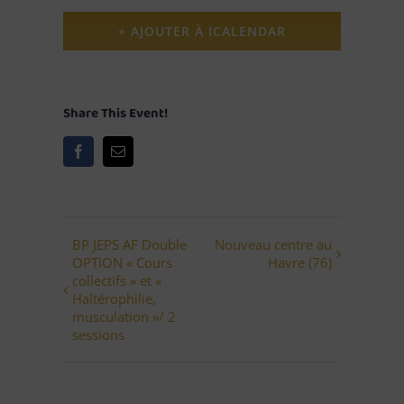
+ AJOUTER À ICALENDAR
Share This Event!
Facebook
Email
BP JEPS AF Double
Nouveau centre au
Navigation
OPTION « Cours
Havre (76)
évènement
collectifs » et «
Haltérophilie,
musculation »/ 2
sessions