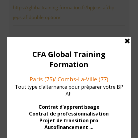
https://globaltraining-formation.fr/bpjeps-af/bp-
jeps-af-double-option/
Organisateur
Globaltraining Formation
Lieu
Aquaboulevard
4-6 Rue Louis Armand