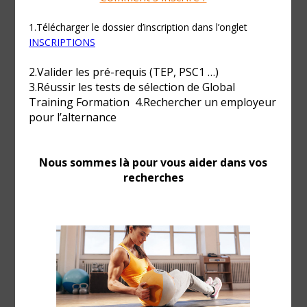
Préparateur physique au sport de
haut niveau »
Formation qualifiante
La certification préparation physique sport de
haut niveau a pour objectifs: – Acquérir les
savoirs faire de la programmation de séances
en sport de haut niveau, la capacité de
développer les qualités physiques requises
après analyse d’une activité physique
collective...