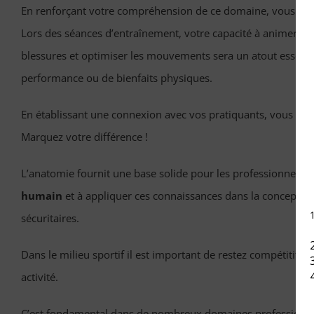
En renforçant votre compréhension de ce domaine, vous améli
Lors des séances d’entraînement, votre capacité à animer et à
blessures et optimiser les mouvements sera un atout essentie
performance ou de bienfaits physiques.
En établissant une connexion avec vos pratiquants, vous ren
Marquez votre différence !
L’anatomie fournit une base solide pour les professionnels d
humain
et à appliquer ces connaissances dans la conceptio
sécuritaires.
Dans le milieu sportif il est important de restez compétitif s
activité.
C’est fondamental dans de nombreux domaines professionnels