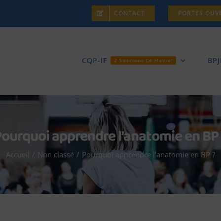
CONTACT
PORTES OUV
CQP-IF
BPJ
2 Sessions Le Havre!
ourquoi apprendre l’anatomie en BP
Accueil
/
Non classé
/
Pourquoi apprendre l’anatomie en BP ?