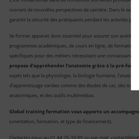
ouvrant de nouvelles perspectives de carrière. Dans le secteur
garantit la sécurité des pratiquants pendant les activités phy
Se former apparait donc essentiel pour assurer son avenir pr
programmes académiques, de cours en ligne, de formations 
spécifiques pour des métiers nécessitant une connaissance
propose d’appréhender l’anatomie grâce à la pré-format
sujets tels que la physiologie, la biologie humaine, l’anatomi
d’apprentissage variées comme des études de cas, des travau
anatomiques, et des outils multimédias.
Global training formation vous apporte un accompagn
(orientation, formation, et type de financement).
Contactez-nous au 01 44 26 39 89 ou par mail contact@global