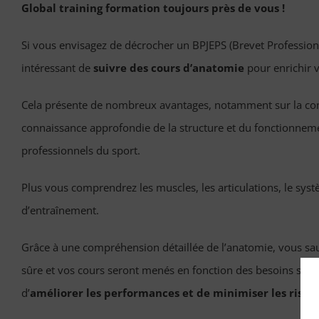
Global training formation toujours près de vous !
Si vous envisagez de décrocher un BPJEPS (Brevet Professionnel
intéressant de
suivre des cours d’anatomie
pour enrichir 
Cela présente de nombreux avantages, notamment sur la co
connaissance approfondie de la structure et du fonctionneme
professionnels du sport.
Plus vous comprendrez les muscles, les articulations, le s
d’entraînement.
Grâce à une compréhension détaillée de l’anatomie, vous sa
sûre et vos cours seront menés en fonction des besoins spéci
d’
améliorer les performances et de minimiser les risq