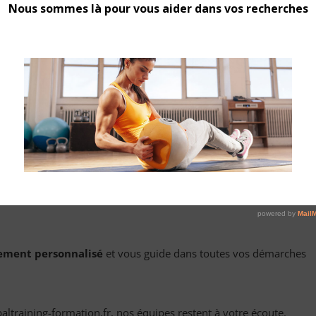
 sportif, la maitrise de l’anatomie chez le coach ou l’éducateur sp
siques.
ofessionnel. La formation peut être dispensée dans le cadre de
professionnelles, de formations complémentaires ou de cours
 approfondie du corps humain.
Global training formation vous
ion, préparatoire au BPJEPS AF et au CQP IF
. Elle couvre div
e fonctionnelle et la pathologie, en utilisant des méthodes
x pratiques sur plateau fitness et musculation, des modèles
ement personnalisé
et vous guide dans toutes vos démarches
training-formation.fr, nos équipes restent à votre écoute.