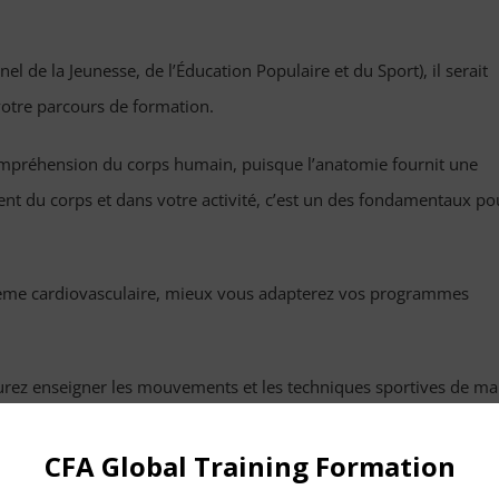
 de la Jeunesse, de l’Éducation Populaire et du Sport), il serait
votre parcours de formation.
mpréhension du corps humain, puisque l’anatomie fournit une
nt du corps et dans votre activité, c’est un des fondamentaux po
ystème cardiovasculaire, mieux vous adapterez vos programmes
urez enseigner les mouvements et les techniques sportives de ma
fiques des sportifs. Cela permet de mieux cibler les muscles,
ues de surentraînement
.