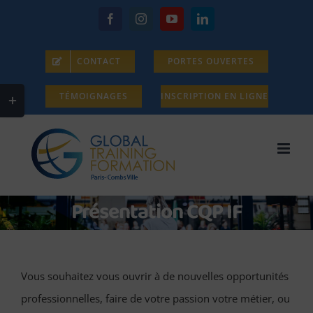
Passer
Facebook
Instagram
YouTube
LinkedIn
au
contenu
CONTACT
PORTES OUVERTES
Bascule
TÉMOIGNAGES
INSCRIPTION EN LIGNE
de
la
zone
de
Présentation CQP IF
la
barre
coulissante
Vous souhaitez vous ouvrir à de nouvelles opportunités
professionnelles, faire de votre passion votre métier, ou