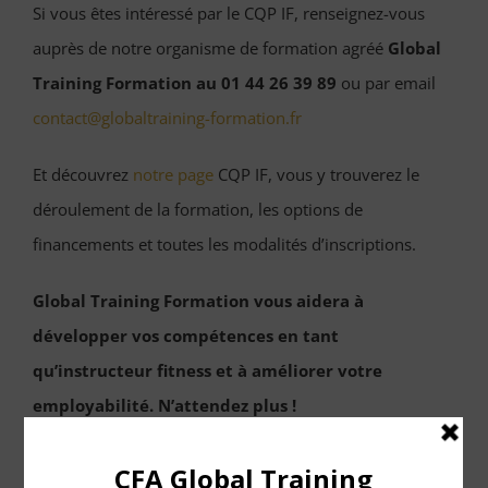
Si vous êtes intéressé par le CQP IF, renseignez-vous
auprès de notre organisme de formation agréé
Global
Training Formation au 01 44 26 39 89
ou par email
contact@globaltraining-formation.fr
Et découvrez
notre page
CQP IF, vous y trouverez le
déroulement de la formation, les options de
financements et toutes les modalités d’inscriptions.
Global Training Formation vous aidera à
développer vos compétences en tant
qu’instructeur fitness et à améliorer votre
employabilité. N’attendez plus !