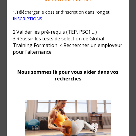
métier ? Le BPJEPS (Brevet Professionnel de la Jeunesse,
de l’Éducation Populaire et du Sport) est le diplôme qu’il
vous faut. Ce titre professionnel de niveau bac ouvre les
portes de l’encadrement sportif rémunéré.
Concrètement, le BPJEPS vous permet d’exercer
légalement comme éducateur sportif. Vous pourrez
animer des séances, encadrer des groupes et
développer des projets sportifs. Ce diplôme d’État est
reconnu par toutes les structures : clubs, salles de sport,
associations, collectivités.
Dans cet article, vous découvrirez le rôle exact du
BPJEPS dans le secteur sportif. Nous aborderons les
débouchés concrets, les rémunérations possibles et les