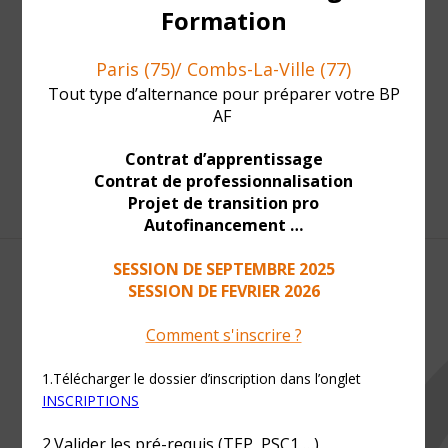
niveau 4, équivalent au baccalauréat. Il donne le
droit d'encadrer des activités sportives ou
[...]
1
2
Suivant
CONTACT INFO