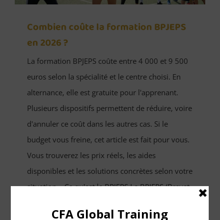
Combien coûte la formation BPJEPS
en 2026 ?
La formation BPJEPS coûte entre 4 000 et 9 500
euros selon la spécialité et le centre choisi. En
alternance, elle est gratuite pour l'apprenant.
Plusieurs dispositifs permettent de réduire, voire
d'annuler ce coût dans les autres cas. Si le
budget vous freine, cet article est fait pour vous.
Vous trouverez les prix réels, les aides
disponibles et les solutions concrètes selon votre
situation. Ce qu'est le BPJEPS Le BPJEPS (Brevet
Professionnel de la Jeunesse, de l'Éducation
Populaire et du Sport) est un diplôme d'État de