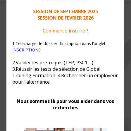
CONTACT INFO
Phone:
01 44 26 39 89
Email:
contact@globaltraining-formation.fr
Accueil
BP JEPS
FORMATIONS CONTINUES
FINANCEMENTS
ACTUALITES